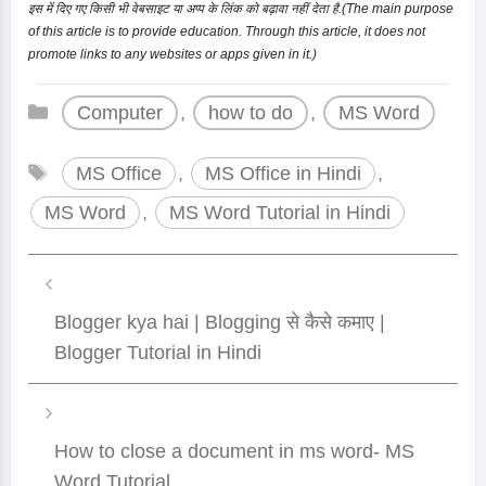
इस में दिए गए किसी भी वेबसाइट या अप्प के लिंक को बढ़ावा नहीं देता है.(The main purpose
of this article is to provide education. Through this article, it does not
promote links to any websites or apps given in it.)
Categories
Computer
,
how to do
,
MS Word
Tags
MS Office
,
MS Office in Hindi
,
MS Word
,
MS Word Tutorial in Hindi
Blogger kya hai | Blogging से कैसे कमाए |
Blogger Tutorial in Hindi
How to close a document in ms word- MS
Word Tutorial