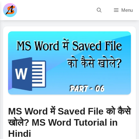
Skip
Menu
to
content
MS Word में Saved File को कैसे
खोले? MS Word Tutorial in
Hindi